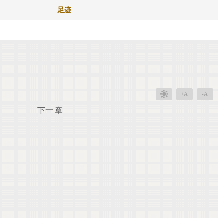
足迹
+A
-A
下一 章