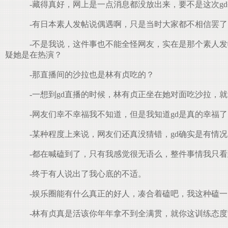
-藏得真好，网上是一点消息都没放出来，要不是这次g
-有日本素人发帖说偶遇啊，只是当时大家都不相信罢了
-不是我说，这件事也不能全怪网友，实在是那个素人发
疑她是在热演？
-那直播间的沙拉也是林有贞吃的？
-一想到gd直播的时候，林有贞正坐在她对面吃沙拉，
-网友们幸不幸福我不知道，但是我知道gd是真的幸福了
-某种程度上来说，网友们还真没猜错，gd确实是有情
-都在喊磕到了，只有我感觉很无语么，整件事情我只看
-终于有人说出了我心底的不适。
-娱乐圈能有什么真正的好人，凑合着磕吧，我这种磕一
-林有贞真是活该你年年拿不到全满贯，就你这训练态度