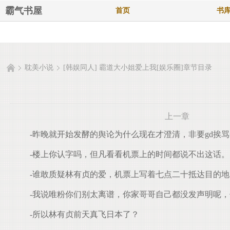
霸气书屋
首页
书
耽美小说
[韩娱同人] 霸道大小姐爱上我[娱乐圈]章节目录
上一章
-昨晚就开始发酵的舆论为什么现在才澄清，非要gd挨
-楼上你认字吗，但凡看看机票上的时间都说不出这话。
-谁敢质疑林有贞的爱，机票上写着七点二十抵达目的地
-我说唯粉你们别太离谱，你家哥哥自己都没发声明呢，
-所以林有贞前天真飞日本了？