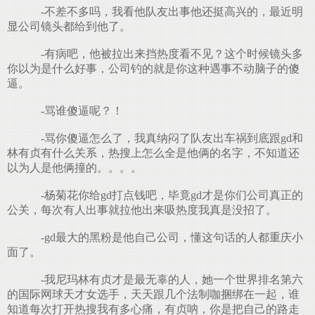
-不差不多吗，我看他队友出事他还挺高兴的，最近明
显公司镜头都给到他了。
-有病吧，他被拉出来挡热度看不见？这个时候镜头多
你以为是什么好事，公司钓的就是你这种遇事不动脑子的傻
逼。
-骂谁傻逼呢？！
-骂你傻逼怎么了，我真纳闷了队友出车祸到底跟gd和
林有贞有什么关系，热搜上怎么全是他俩的名字，不知道还
以为人是他俩撞的。。。。
-杨菊花你给gd打点钱吧，毕竟gd才是你们公司真正的
公关，每次有人出事就拉他出来吸热度我真是没招了。
-gd最大的黑粉是他自己公司，懂这句话的人都重庆小
面了。
-我尼玛林有贞才是最无辜的人，她一个世界排名第六
的国际网球天才女选手，天天跟几个法制咖捆绑在一起，谁
知道每次打开热搜我有多心痛，有贞呐，你是把自己的路走