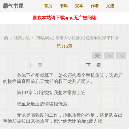
霸气书屋
首页
书库
完本
作者
足迹
喜欢本站请下载app,无广告阅读
耽美小说
[韩娱同人] 霸道大小姐爱上我[娱乐圈]章节目录
第116章
+A
-A
上一章
下一 章
身体不难受就算了，怎么还抱着个手机傻笑，这诡异
的模样简直跟前几天忧郁的权至龙判若两人。
第103章 订婚戒指:我想常常戴上它
权至龙最近的情绪很低落。
无论是高强度的工作，睡眠质量的不足，还是队友出
事他却被拉出来挡热度，都让他无比的Jing疲力竭。