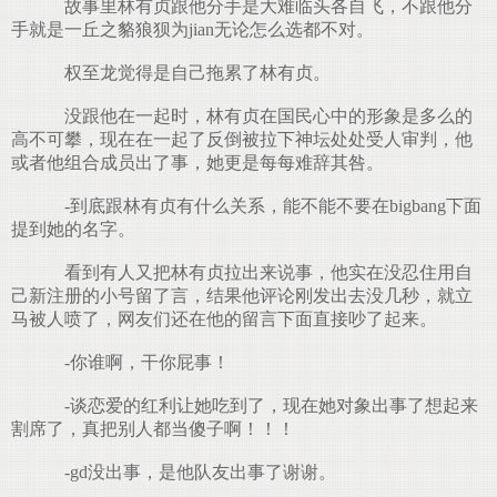
故事里林有贞跟他分手是大难临头各自飞，不跟他分
手就是一丘之貉狼狈为jian无论怎么选都不对。
.
权至龙觉得是自己拖累了林有贞。
没跟他在一起时，林有贞在国民心中的形象是多么的
高不可攀，现在在一起了反倒被拉下神坛处处受人审判，他
或者他组合成员出了事，她更是每每难辞其咎。
-到底跟林有贞有什么关系，能不能不要在bigbang下面
提到她的名字。
看到有人又把林有贞拉出来说事，他实在没忍住用自
己新注册的小号留了言，结果他评论刚发出去没几秒，就立
马被人喷了，网友们还在他的留言下面直接吵了起来。
-你谁啊，干你屁事！
-谈恋爱的红利让她吃到了，现在她对象出事了想起来
割席了，真把别人都当傻子啊！！！
-gd没出事，是他队友出事了谢谢。