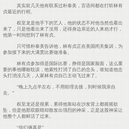
其实前几天他有联系过朴泰美，言语间都在打听林有
贞最近的行程。
权至龙是他手下的艺人，他的状态不对他当然也看出
来了，只是他看出来了没用，还得身边亲近的人来劝才行，
他第一时间想到了林有贞。
只可惜朴泰美告诉他，林有贞正在美国闭关集训，为
参加接下来的大满贯比赛做准备。
林有贞参加得是国际比赛，挣得是国家脸面，这么重
要的事他哪敢耽误，他索性打消了自己的念头，谁知道他念
头打消没几天，人家林有贞自己主动飞过来了。
“晚上九点半左右，不用助理去接，到时候我亲自
去。”
权至龙还是很累，累得他靠站在沙发背上都摇摇欲
坠，但是他那双眼睛却散发出强烈的神采，正是这股神采让
他整个人都鲜活了过来。
“你们俩真是”