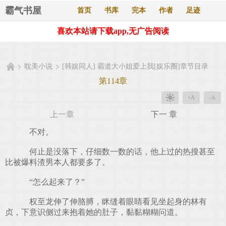
霸气书屋
首页
书库
完本
作者
足迹
喜欢本站请下载app,无广告阅读
耽美小说
[韩娱同人] 霸道大小姐爱上我[娱乐圈]章节目录
第114章
+A
-A
上一章
下一 章
不对。
何止是没落下，仔细数一数的话，他上过的热搜甚至
比被爆料渣男本人都要多了。
“怎么起来了？”
权至龙伸了伸胳膊，眯缝着眼睛看见坐起身的林有
贞，下意识侧过来抱着她的肚子，黏黏糊糊问道。