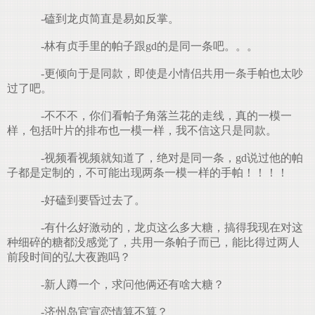
-磕到龙贞简直是易如反掌。
-林有贞手里的帕子跟gd的是同一条吧。。。
-更倾向于是同款，即使是小情侣共用一条手帕也太吵
过了吧。
-不不不，你们看帕子角落兰花的走线，真的一模一
样，包括叶片的排布也一模一样，我不信这只是同款。
-视频看视频就知道了，绝对是同一条，gd说过他的帕
子都是定制的，不可能出现两条一模一样的手帕！！！！
-好磕到要昏过去了。
-有什么好激动的，龙贞这么多大糖，搞得我现在对这
种细碎的糖都没感觉了，共用一条帕子而已，能比得过两人
前段时间的弘大夜跑吗？
-新人蹲一个，求问他俩还有啥大糖？
-济州岛官宣恋情算不算？