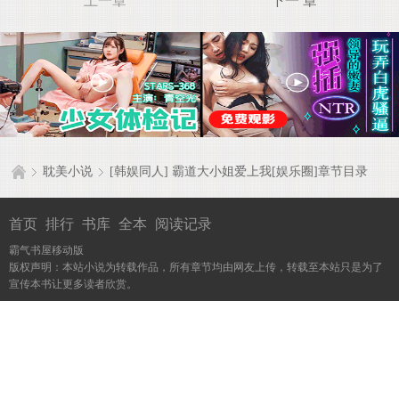
上一章
下一 章
耽美小说
[韩娱同人] 霸道大小姐爱上我[娱乐圈]章节目录
首页
排行
书库
全本
阅读记录
霸气书屋移动版
版权声明：本站小说为转载作品，所有章节均由网友上传，转载至本站只是为了
宣传本书让更多读者欣赏。