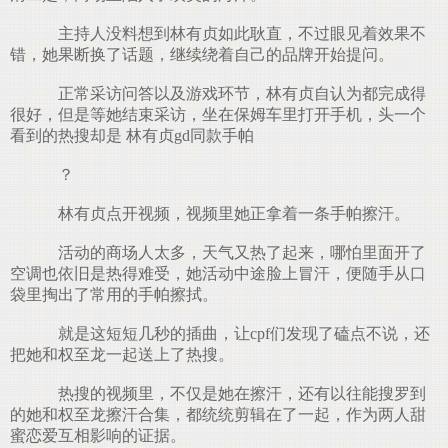
主持人没料想到林有贞如此耿直，不过眼见着效果不
错，她果断换了话题，继续绕着自己的品牌开始提问。
正常采访问答以及游戏环节，林有贞自认为都完成得
很好，但是等她结束采访，坐在保姆车里打开手机，头一个
看到的热搜却是 林有贞gd同款手帕
？
林有贞点开视频，视频里她正拿着一条手帕擦汗。
活动的商场人太多，天气又热了起来，哪怕里面开了
空调也依旧是热得难受，她活动中途脸上冒汗，便随手从口
袋里掏出了常用的手帕擦拭。
就是这短短几秒的插曲，让cpf们发现了磕点不说，还
把她和权至龙一起送上了热搜。
热搜的视频里，不仅是她在擦汗，还有以往能搜罗到
的她和权至龙擦汗合集，都统统剪辑在了一起，作为两人甜
蜜恋爱互相影响的证据。